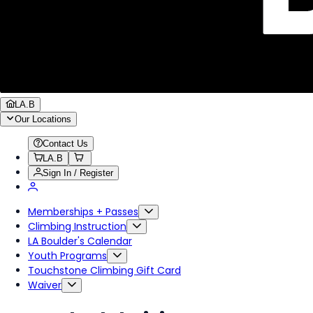
LA.B
Our Locations
Contact Us
LA.B
Sign In / Register
Memberships + Passes
Climbing Instruction
LA Boulder's Calendar
Youth Programs
Touchstone Climbing Gift Card
Waiver